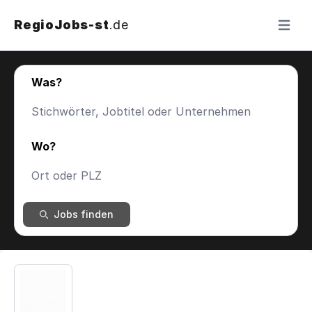
RegioJobs-st
.de
Menü ö
Was?
Wo?
Jobs finden