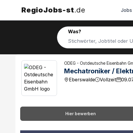
RegioJobs-st
.de
Jobs
Was?
ODEG - Ostdeutsche Eisenbahn G
Mechatroniker / Elekt
Eberswalde
Vollzeit
09.0
Hier bewerben