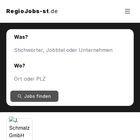
RegioJobs-st
.de
Menü ö
Was?
Wo?
Jobs finden