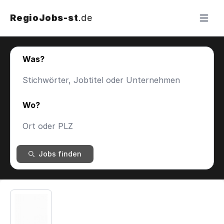
RegioJobs-st
.de
Menü ö
Was?
Wo?
Jobs finden