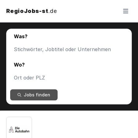
RegioJobs-st
.de
Menü ö
Was?
Wo?
Jobs finden